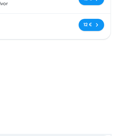
dvor
Sem etiquetas
12 €