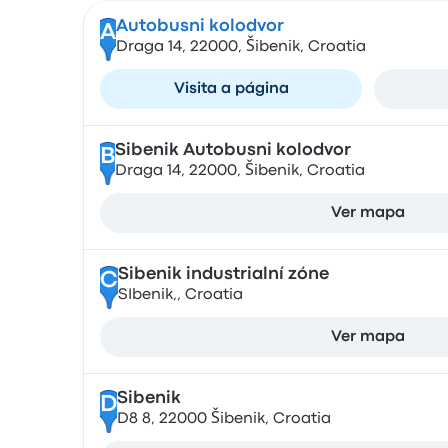
Autobusni kolodvor
A
Draga 14, 22000, Šibenik, Croatia
Visita a página
Sibenik Autobusni kolodvor
B
Draga 14, 22000, Šibenik, Croatia
Ver mapa
Sibenik industrialní zóne
C
SIbenik,, Croatia
Ver mapa
Sibenik
D
D8 8, 22000 Šibenik, Croatia