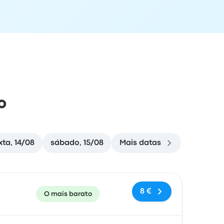
o
xta, 14/08
sábado, 15/08
Mais datas
e chegada
Recomendado
Preço e link de reserva
8 €
O mais barato