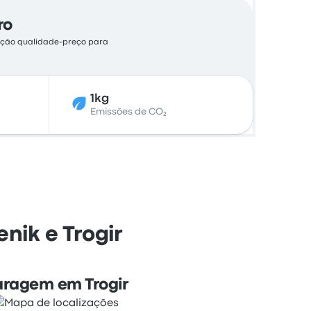
ro
lação qualidade-preço para
1kg
Emissões de CO₂
nik e Trogir
aragem em Trogir