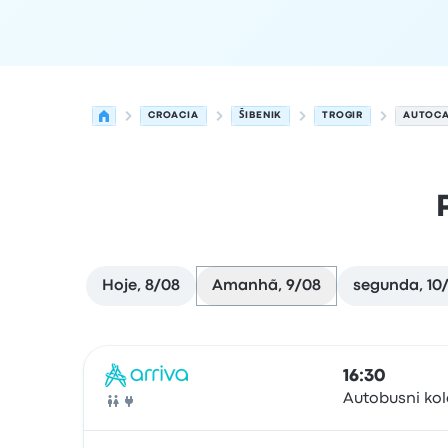
CROACIA
ŠIBENIK
TROGIR
AUTOCA
Hoje, 8/08
Amanhã, 9/08
segunda, 10
Próximas partidas de Šibenik para Trogir em 9 
Operado por
Tipo de veículo
hora de partida
Loc
16:30
Autobusni ko
Autocarro