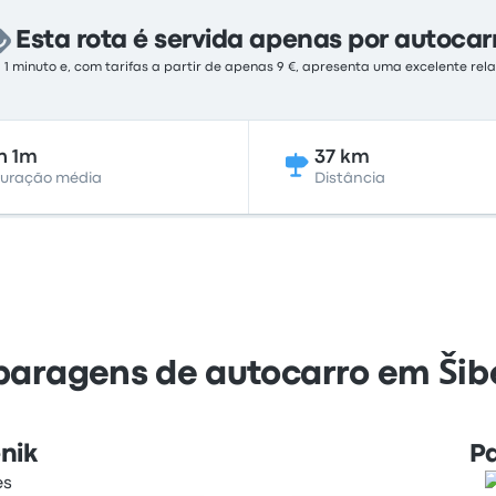
Esta rota é servida apenas por autocar
 1 minuto e, com tarifas a partir de apenas 9 €, apresenta uma excelente re
h 1m
37 km
uração média
Distância
paragens de autocarro em Šibe
nik
P