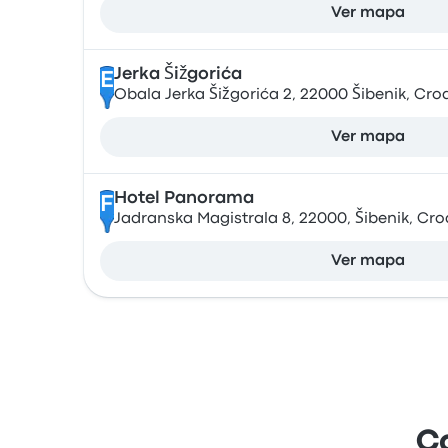
Ver mapa
Jerka Šižgorića
E
Obala Jerka Šižgorića 2, 22000 Šibenik, Cro
Ver mapa
Hotel Panorama
F
Jadranska Magistrala 8, 22000, Šibenik, Cro
Ver mapa
C