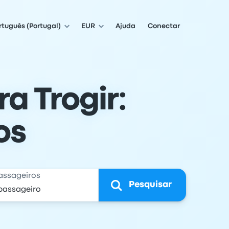
rtuguês (Portugal)
EUR
Ajuda
Conectar
a Trogir:
os
assageiros
Pesquisar