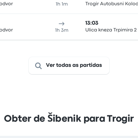
lodvor
Trogir Autobusni Kolo
1h 1m
13:03
lodvor
Ulica kneza Trpimira 2
1h 3m
Ver todas as partidas
Obter de Šibenik para Trogir