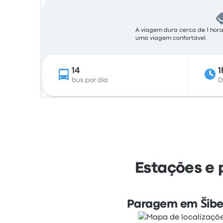
A viagem dura cerca de 1 hora
uma viagem confortável.
14
1
bus por dia
D
Estações e 
Paragem em Šibe