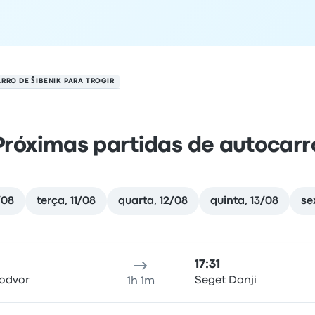
RRO DE ŠIBENIK PARA TROGIR
Próximas partidas de autocarr
/08
terça, 11/08
quarta, 12/08
quinta, 13/08
se
de agosto
al de partida
duração da viagem
hora de chegada
Local d
17:31
lodvor
Seget Donji
1h 1m