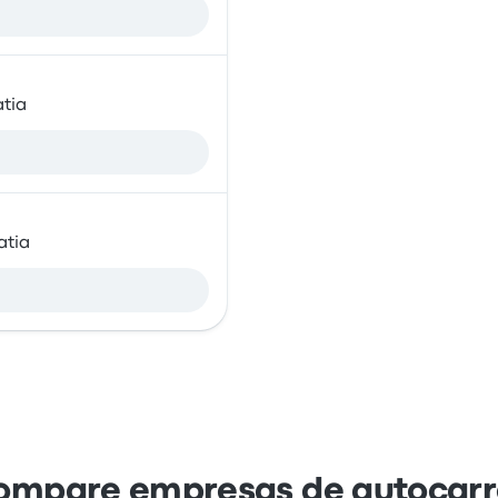
atia
atia
ompare empresas de autocarr