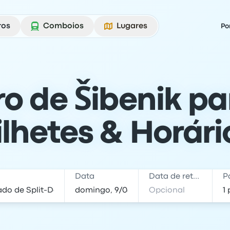
ros
Comboios
Lugares
Po
o de Šibenik par
ilhetes & Horári
Data
Data de retorno
P