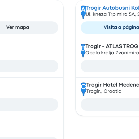
Trogir Autobusni Ko
A
Ul. kneza Trpimira 5A, 
Ver mapa
Visita a págin
Trogir - ATLAS TROG
B
Obala kralja Zvonimira 
Trogir Hotel Meden
C
Trogir,, Croatia