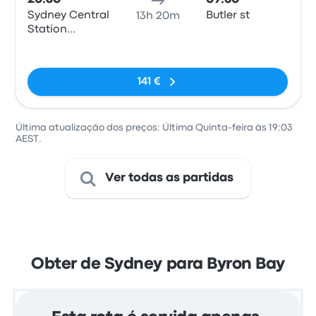
Sydney Central
Butler st
13h 20m
Station
Forecourt
Sem etiquetas
Coach Bay 5&6
141 €
Última atualização dos preços: Última Quinta-feira às 19:03
AEST.
Ver todas as partidas
Obter de Sydney para Byron Bay