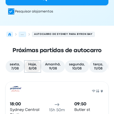
Pesquisar alojamentos
...
AUTOCARRO DE SYDNEY PARA BYRON BAY
Próximas partidas de autocarro
sexta,
Hoje,
Amanhã,
segunda,
terça,
q
7/08
8/08
9/08
10/08
11/08
Próximas partidas de Sydney para Byron Bay em 8 de a
Operado por
Tipo de veículo
hora de partida
Local de pa
Auto
18:00
09:50
Sydney Central
Butler st
15h 50m