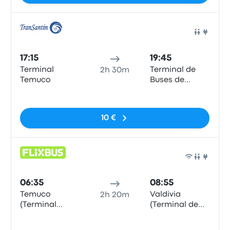
Auto
17:15
19:45
Terminal
Terminal de
2h 30m
Temuco
Buses de
Valdivia
Sem etiquetas
10 €
Auto
06:35
08:55
Temuco
Valdivia
2h 20m
(Terminal
(Terminal de
Rodoviario)
buses)
Sem etiquetas