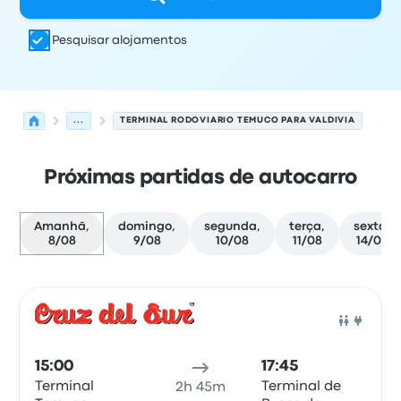
Pesquisar alojamentos
...
TERMINAL RODOVIARIO TEMUCO PARA VALDIVIA
Próximas partidas de autocarro
Amanhã,
domingo,
segunda,
terça,
sexta,
8/08
9/08
10/08
11/08
14/08
Próximas partidas de Temuco para Valdivia em 8 de ag
Operado por
Tipo de veículo
hora de partida
Local de pa
Auto
15:00
17:45
Terminal
Terminal de
2h 45m