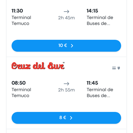
11:30
14:15
Terminal
Terminal de
2h 45m
Temuco
Buses de
Valdivia
Sem etiquetas
10 €
Auto
08:50
11:45
Terminal
Terminal de
2h 55m
Temuco
Buses de
Valdivia
Sem etiquetas
8 €