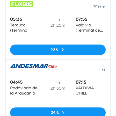
Auto
05:35
07:55
Temuco
Valdivia
2h 20m
(Terminal
(Terminal de
Rodoviario)
buses)
Sem etiquetas
10 €
Auto
04:45
07:15
Rodoviario de
VALDIVIA
2h 30m
la Araucanía
CHILE
Sem etiquetas
24 €