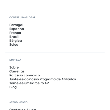
COBERTURA GLOBAL
Portugal
Espanha
França
Brasil
Bélgica
Suiça
EMPRESA
Sobre
Carreiras
Parceria connosco
Junte-se ao nosso Programa de Afiliados
Torne-se um Parceiro API
Blog
ATENDIMENTO
Centro de Ajuda