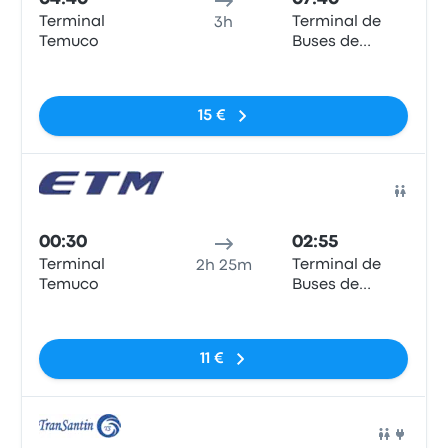
Terminal
Terminal de
3h
Temuco
Buses de
Valdivia
Sem etiquetas
15 €
Auto
00:30
02:55
Terminal
Terminal de
2h 25m
Temuco
Buses de
Valdivia
Sem etiquetas
11 €
Auto