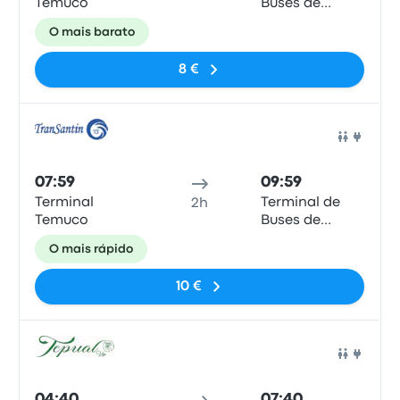
Temuco
Buses de
Valdivia
O mais barato
8 €
Auto
07:59
09:59
Terminal
Terminal de
2h
Temuco
Buses de
Valdivia
O mais rápido
10 €
Auto
04:40
07:40