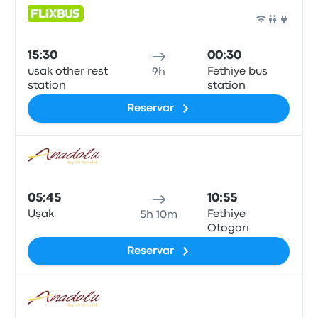
Auto
15:30
00:30
usak other rest
Fethiye bus
9h
station
station
Reservar
Auto
05:45
10:55
Uşak
Fethiye
5h 10m
Otogarı
Reservar
Auto