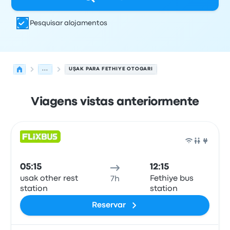
Pesquisar alojamentos
...
UŞAK PARA FETHIYE OTOGARI
Viagens vistas anteriormente
Próximas partidas de Uşak para Fethiye em 9 de agosto
Operado por
Tipo de veículo
hora de partida
Local de pa
Auto
05:15
12:15
usak other rest
Fethiye bus
7h
station
station
Reservar