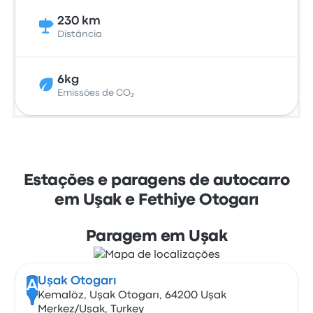
230 km
Distância
6kg
Emissões de CO₂
Estações e paragens de autocarro
em Uşak e Fethiye Otogarı
Paragem em Uşak
Uşak Otogarı
A
Kemalöz, Uşak Otogarı, 64200 Uşak
Merkez/Uşak, Turkey