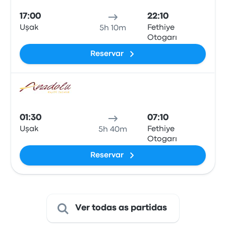
17:00
22:10
Uşak
Fethiye
5h 10m
Otogarı
Reservar
Auto
01:30
07:10
Uşak
Fethiye
5h 40m
Otogarı
Reservar
Ver todas as partidas