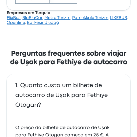
Empresas em Turquia:
FlixBus
,
BlaBlaCar
,
Metro Turizm
,
Pamukkale Turizm
,
LIKEBUS
,
Com base em 15040 avaliações, a empresa foi
Openline
,
Balıkesir Uludağ
classificada com 3.5 estrelas na Busbud. Os
viajantes estavam especialmente satisfeitos com o
acesso ao bilhete e a temperatura, mas queixaram-
se frequentemente de o wifi. Os preços de bilhetes
de FlixBus para esta viagem começam em 29 €
Perguntas frequentes sobre viajar
de Uşak para Fethiye de autocarro
Quanto custa um bilhete de
autocarro de Uşak para Fethiye
Otogarı?
O preço do bilhete de autocarro de Uşak
para Fethiye Otogarı começa em 25 €. A