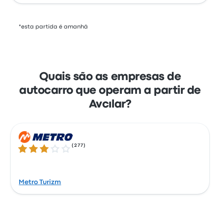
*esta partida é amanhã
Quais são as empresas de
autocarro que operam a partir de
Avcılar?
(
277
)
2.8 de 5 estrelas
Metro Turizm