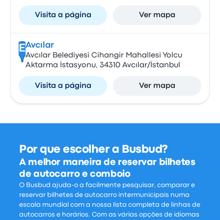
Visita a página
Ver mapa
Avcılar
E
Avcılar Belediyesi Cihangir Mahallesi Yolcu
Aktarma İstasyonu, 34310 Avcılar/İstanbul
Visita a página
Ver mapa
Por que escolher a Busbud?
A melhor maneira de reservar bilhetes
de autocarro e comboio
O Busbud ajuda-o a facilmente pesquisar, comparar e
reservar bilhetes de autocarro intermunicipais numa
escala mundial com a nossa lista completa de linhas de
autocarros e horários. Com as várias opções de idiomas