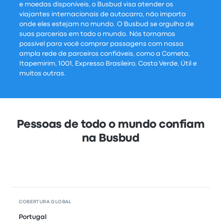
e moedas disponíveis, o Busbud visa atender os
viajantes internacionais de autocarro, não importa
onde eles estejam no mundo. O Busbud se orgulha de
suas parcerias em todo o mundo. Nós tornamos
possível para você comprar passagens com nossa
ampla rede de parceiros confiáveis, como a Cometa,
Itapemirim, 1001, Expresso Brasileiro, Costa Verde, Útil e
muitos outras.
Pessoas de todo o mundo confiam
na Busbud
COBERTURA GLOBAL
Portugal