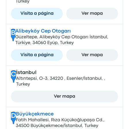
Turkey
Visita a página
Ver mapa
Alibeyköy Cep Otogarı
B
Güzeltepe, Alibeyköy Cep Otogarı İstanbul,
Türkiye, 34060 Eyüp, Turkey
Visita a página
Ver mapa
İstanbul
C
Altıntepsi, O-3, 34220 , Esenler/İstanbul, ,
Turkey
Ver mapa
Büyükçekmece
D
Fatih Mahallesi, Rıza Küçükoğlupaşa Cd.,
34500 Büyükçekmece/İstanbul, Turkey