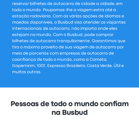
reservar bilhetes de autocarro de cidade a cidade, em
todo o mundo. Poupamos-lhe a viagem extra até à
estação rodoviária. Com as várias opções de idiomas e
moedas disponíveis, o Busbud visa atender os viajantes
internacionais de autocarro, não importa onde eles
estejam no mundo. Com o Busbud, pode comprar
bilhetes de autocarro tranquilamente. Garantimos que
tira o máximo proveito de sua viagem de autocarro por
meio de parcerias com empresas de autocarro de
coanfiança de todo o mundo, como a Cometa,
Itapemirim, 1001, Expresso Brasileiro, Costa Verde, Útil e
muitos outras.
Pessoas de todo o mundo confiam
na Busbud