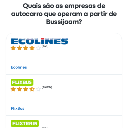
Quais são as empresas de
autocarro que operam a partir de
Bussijaam?
(
161
)
3.8 de 5 estrelas
Ecolines
(
15015
)
3.5 de 5 estrelas
FlixBus