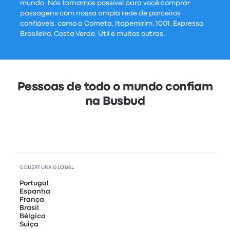
mundo. Nós tornamos possível para você comprar
passagens com nossa ampla rede de parceiros
confiáveis, como a Cometa, Itapemirim, 1001, Expresso
Brasileiro, Costa Verde, Útil e muitos outras.
Pessoas de todo o mundo confiam
na Busbud
COBERTURA GLOBAL
Portugal
Espanha
França
Brasil
Bélgica
Suiça