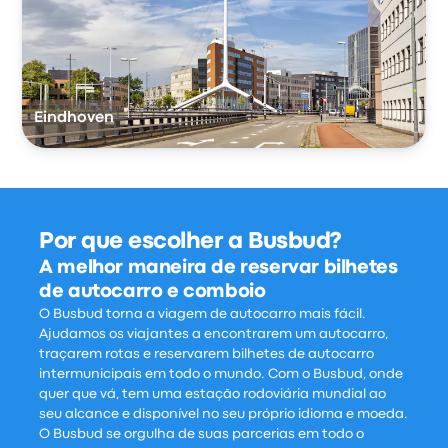
Eindhoven
Por que escolher a Busbud?
A melhor maneira de reservar bilhetes
de autocarro e comboio
O Busbud torna a viagem de autocarro mais fácil.
Ajudamos os viajantes a encontrarem um autocarro,
traçarem rotas e reservarem bilhetes de autocarro
intermunicipais em todo o mundo. Com o Busbud, onde
quer que vá, tem uma estação rodoviária mundial ao
seu alcance e disponível no seu próprio idioma e moeda.
O Busbud se orgulha de suas parcerias em todo o