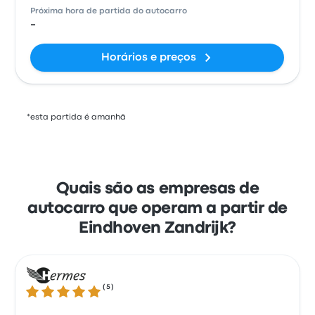
Próxima hora de partida do autocarro
-
Horários e preços
*esta partida é amanhã
Quais são as empresas de
autocarro que operam a partir de
Eindhoven Zandrijk?
(
5
)
4.8 de 5 estrelas