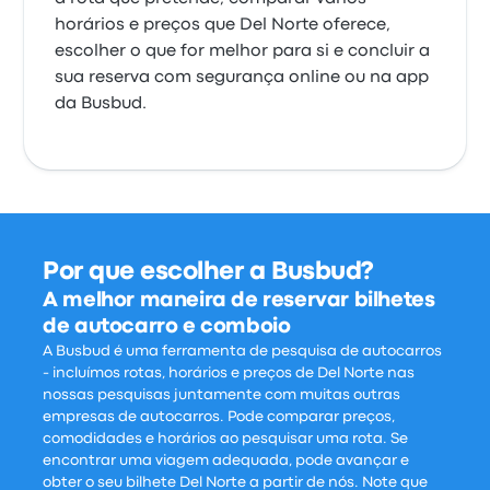
horários e preços que Del Norte oferece,
escolher o que for melhor para si e concluir a
sua reserva com segurança online ou na app
da Busbud.
Por que escolher a Busbud?
A melhor maneira de reservar bilhetes
de autocarro e comboio
A Busbud é uma ferramenta de pesquisa de autocarros
- incluímos rotas, horários e preços de Del Norte nas
nossas pesquisas juntamente com muitas outras
empresas de autocarros. Pode comparar preços,
comodidades e horários ao pesquisar uma rota. Se
encontrar uma viagem adequada, pode avançar e
obter o seu bilhete Del Norte a partir de nós. Note que