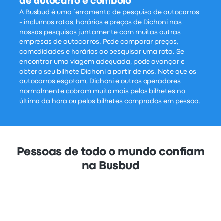
de autocarro e comboio
A Busbud é uma ferramenta de pesquisa de autocarros
- incluímos rotas, horários e preços de Dichoni nas
nossas pesquisas juntamente com muitas outras
empresas de autocarros. Pode comparar preços,
comodidades e horários ao pesquisar uma rota. Se
encontrar uma viagem adequada, pode avançar e
obter o seu bilhete Dichoni a partir de nós. Note que os
autocarros esgotam, Dichoni e outros operadores
normalmente cobram muito mais pelos bilhetes na
última da hora ou pelos bilhetes comprados em pessoa.
Pessoas de todo o mundo confiam
na Busbud