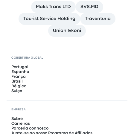
Maks Trans LTD
SVS.MD
Tourist Service Holding
Traventuria
Union Ivkoni
COBERTURA GLOBAL
Portugal
Espanha
França
Brasil
Bélgica
Suiça
EMPRESA
Sobre
Carreiras
Parceria connosco
Junte-se ao nosso Programa de Afiliados