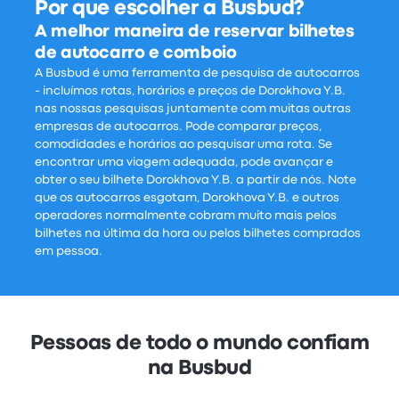
Por que escolher a Busbud?
A melhor maneira de reservar bilhetes
de autocarro e comboio
A Busbud é uma ferramenta de pesquisa de autocarros
- incluímos rotas, horários e preços de Dorokhova Y.B.
nas nossas pesquisas juntamente com muitas outras
empresas de autocarros. Pode comparar preços,
comodidades e horários ao pesquisar uma rota. Se
encontrar uma viagem adequada, pode avançar e
obter o seu bilhete Dorokhova Y.B. a partir de nós. Note
que os autocarros esgotam, Dorokhova Y.B. e outros
operadores normalmente cobram muito mais pelos
bilhetes na última da hora ou pelos bilhetes comprados
em pessoa.
Pessoas de todo o mundo confiam
na Busbud