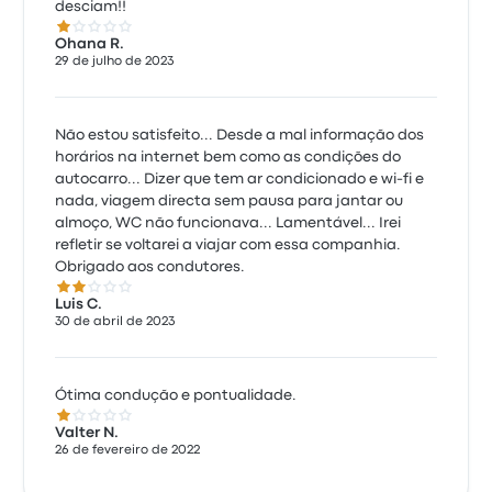
desciam!!
1.0 de 5 estrelas
Ohana R.
29 de julho de 2023
Não estou satisfeito... Desde a mal informação dos
horários na internet bem como as condições do
autocarro... Dizer que tem ar condicionado e wi-fi e
nada, viagem directa sem pausa para jantar ou
almoço, WC não funcionava... Lamentável... Irei
refletir se voltarei a viajar com essa companhia.
Obrigado aos condutores.
2.0 de 5 estrelas
Luis C.
30 de abril de 2023
Ótima condução e pontualidade.
1.0 de 5 estrelas
Valter N.
26 de fevereiro de 2022