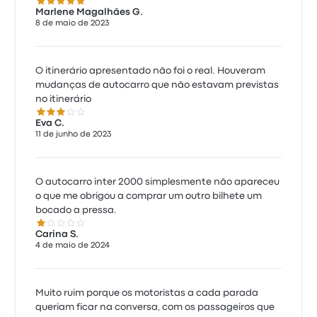
5.0 de 5 estrelas
Marlene Magalhães G.
8 de maio de 2023
O itinerário apresentado não foi o real. Houveram
mudanças de autocarro que não estavam previstas
no itinerário
3.0 de 5 estrelas
Eva C.
11 de junho de 2023
O autocarro inter 2000 simplesmente não apareceu
o que me obrigou a comprar um outro bilhete um
bocado a pressa.
1.0 de 5 estrelas
Carina S.
4 de maio de 2024
Muito ruim porque os motoristas a cada parada
queriam ficar na conversa, com os passageiros que