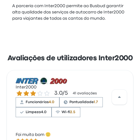
A parceria com Inter2000 permite ao Busbud garantir
alta qualidade dos serviços de autocarro de Inter2000
para viajantes de todos os cantos do mundo.
Avaliações de utilizadores Inter2000
Inter2000
3.0 de 5 estrelas
3.0/5
41 avaliações
Funcionários
4.0
Pontualidade
1.7
Limpeza
4.0
Wi-fi
2.5
Foi muito bom 🙂