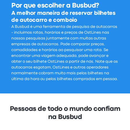
Por que escolher a Busbud?
A melhor maneira de reservar bilhetes
de autocarro e comboio
A Busbud é uma ferramenta de pesquisa de autocarros
- incluímos rotas, horários e preços de OstLines nas
nossas pesquisas juntamente com muitas outras
empresas de autocarros. Pode comparar preços,
comodidades e horários ao pesquisar uma rota. Se
encontrar uma viagem adequada, pode avançar e
obter o seu bilhete OstLines a partir de nós. Note que os
autocarros esgotam, OstLines e outros operadores
normalmente cobram muito mais pelos bilhetes na
última da hora ou pelos bilhetes comprados em pessoa.
Pessoas de todo o mundo confiam
na Busbud