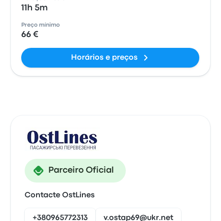
11h 5m
Preço mínimo
66 €
Horários e preços
Parceiro Oficial
Contacte OstLines
+380965772313
v.ostap69@ukr.net