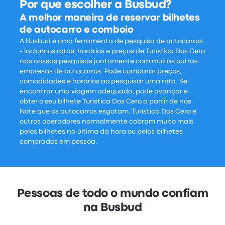
Por que escolher a Busbud?
A melhor maneira de reservar bilhetes
de autocarro e comboio
A Busbud é uma ferramenta de pesquisa de autocarros
- incluímos rotas, horários e preços de Turística Dos Cero
nas nossas pesquisas juntamente com muitas outras
empresas de autocarros. Pode comparar preços,
comodidades e horários ao pesquisar uma rota. Se
encontrar uma viagem adequada, pode avançar e
obter o seu bilhete Turística Dos Cero a partir de nós.
Note que os autocarros esgotam, Turística Dos Cero e
outros operadores normalmente cobram muito mais
pelos bilhetes na última da hora ou pelos bilhetes
comprados em pessoa.
Pessoas de todo o mundo confiam
na Busbud