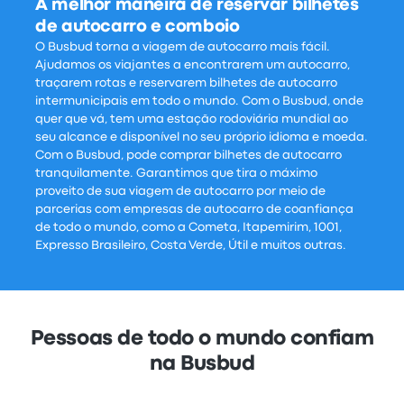
A melhor maneira de reservar bilhetes
de autocarro e comboio
O Busbud torna a viagem de autocarro mais fácil.
Ajudamos os viajantes a encontrarem um autocarro,
traçarem rotas e reservarem bilhetes de autocarro
intermunicipais em todo o mundo. Com o Busbud, onde
quer que vá, tem uma estação rodoviária mundial ao
seu alcance e disponível no seu próprio idioma e moeda.
Com o Busbud, pode comprar bilhetes de autocarro
tranquilamente. Garantimos que tira o máximo
proveito de sua viagem de autocarro por meio de
parcerias com empresas de autocarro de coanfiança
de todo o mundo, como a Cometa, Itapemirim, 1001,
Expresso Brasileiro, Costa Verde, Útil e muitos outras.
Pessoas de todo o mundo confiam
na Busbud