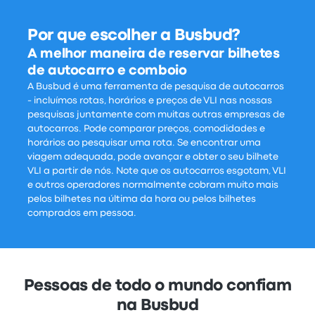
Por que escolher a Busbud?
A melhor maneira de reservar bilhetes
de autocarro e comboio
A Busbud é uma ferramenta de pesquisa de autocarros
- incluímos rotas, horários e preços de VLI nas nossas
pesquisas juntamente com muitas outras empresas de
autocarros. Pode comparar preços, comodidades e
horários ao pesquisar uma rota. Se encontrar uma
viagem adequada, pode avançar e obter o seu bilhete
VLI a partir de nós. Note que os autocarros esgotam, VLI
e outros operadores normalmente cobram muito mais
pelos bilhetes na última da hora ou pelos bilhetes
comprados em pessoa.
Pessoas de todo o mundo confiam
na Busbud