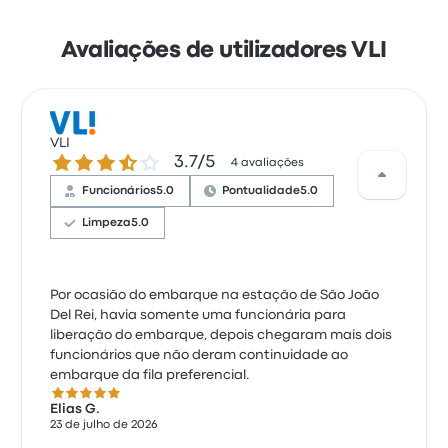
Avaliações de utilizadores VLI
VLI
3.7 de 5 estrelas
3.7/5
4 avaliações
Funcionários
5.0
Pontualidade
5.0
Limpeza
5.0
Por ocasião do embarque na estação de São João
Del Rei, havia somente uma funcionária para
liberação do embarque, depois chegaram mais dois
funcionários que não deram continuidade ao
embarque da fila preferencial.
5.0 de 5 estrelas
Elias G.
23 de julho de 2026