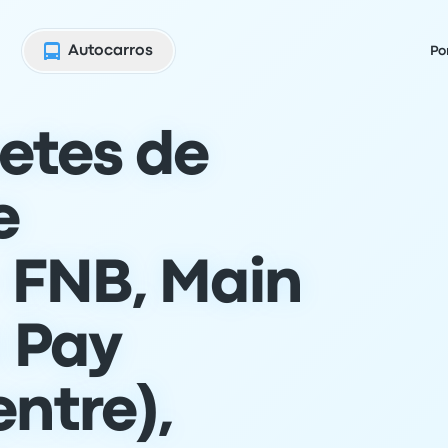
Autocarros
Po
etes de
e
 FNB, Main
n Pay
ntre),