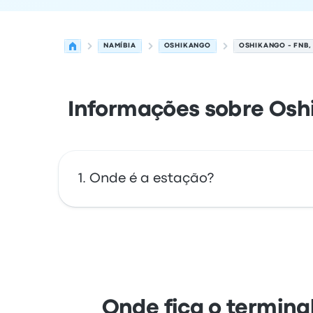
NAMÍBIA
OSHIKANGO
OSHIKANGO - FNB,
Informações sobre Oshi
Onde é a estação?
O endereço de Oshikango - FNB, Main Road 
localização desta paragem de autocarro 
Onde fica o termina