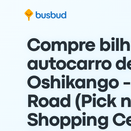
para o formulário de pesquisa
Saltar para o conteúdo
Saltar para o rodapé
Compre bilh
autocarro d
Oshikango -
Road (Pick 
Shopping Ce