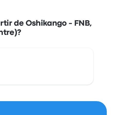
tir de Oshikango - FNB,
ntre)?