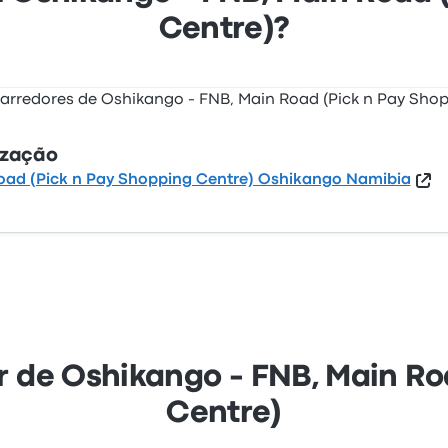
Centre)?
ização
oad (Pick n Pay Shopping Centre) Oshikango Namibia
ir de Oshikango - FNB, Main R
Centre)