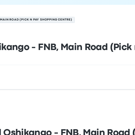
 MAIN ROAD (PICK N PAY SHOPPING CENTRE)
kango - FNB, Main Road (Pick
(Pick n Pay Shopping Centre) é Main Road (Pick n Pay Sho
em/no Oshikango no mapa.
l Oshikango - FNB, Main Road 