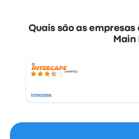
Quais são as empresas 
Main 
(
49493
)
3.5 de 5 estrelas
Intercape