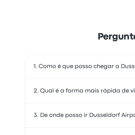
Pergunta
Como é que posso chegar a Dusse
Pode apanhar o autocarro ou o comboio, qu
Qual é a forma mais rápida de v
serviço de partilha de viagens.
A maneira mais rápida de viajar de e para o
De onde posso ir Dusseldorf Airp
aeroporto. Os comboios são muitas vezes ac
viajantes.