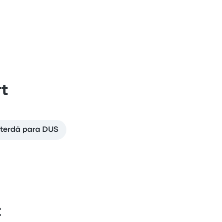
rt
terdã para DUS
t