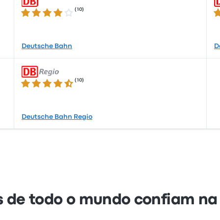
(
10
)
3.8 de 5 estrelas
3.
Deutsche Bahn
D
(
10
)
4.6 de 5 estrelas
Deutsche Bahn Regio
s de todo o mundo confiam na