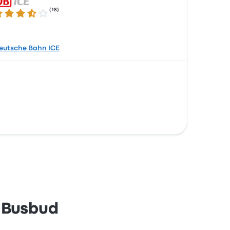
(
18
)
6 de 5 estrelas
eutsche Bahn ICE
 Busbud