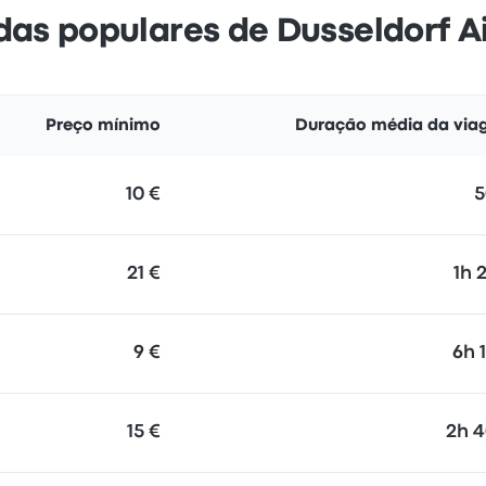
das populares de Dusseldorf A
Preço mínimo
Duração média da vi
10 €
21 €
1h 
9 €
6h 
15 €
2h 