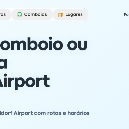
ros
Comboios
Lugares
Po
comboio ou
a
irport
dorf Airport com rotas e horários