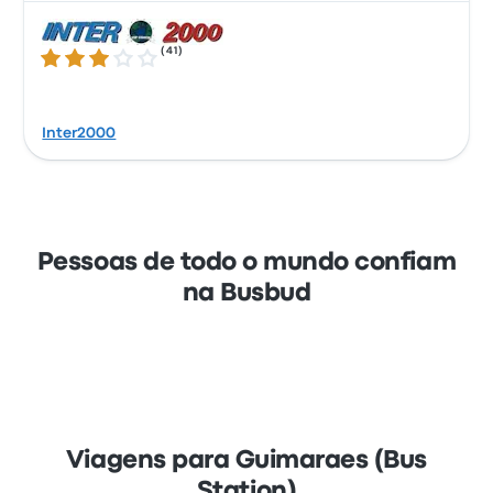
(
41
)
3.0 de 5 estrelas
Inter2000
Pessoas de todo o mundo confiam
na Busbud
Viagens para Guimaraes (Bus
Station)