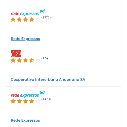
(
3772
)
4.1 de 5 estrelas
Rede Expressos
(
90
)
3.7 de 5 estrelas
Cooperativa Interurbana Andorrana SA
(
4281
)
4.0 de 5 estrelas
Rede Expressos