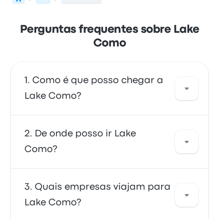
Perguntas frequentes sobre Lake
Como
Como é que posso chegar a
Lake Como?
Pode apanhar o autocarro ou o comboio,
De onde posso ir Lake
que fornece acesso direto ao seu destino. Em
Como?
alternativa, também pode apanhar um táxi
ou usar um serviço de partilha de viagens.
De Lake Como, pode viajar para uma
Quais empresas viajam para
variedade de destinos. Algumas opções
Lake Como?
populares incluem Catholic University of the