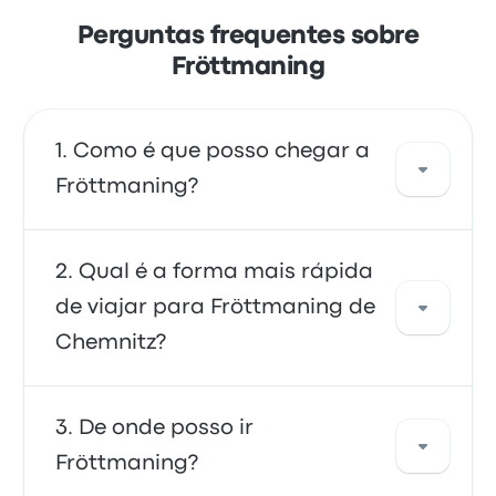
Perguntas frequentes sobre
Fröttmaning
Como é que posso chegar a
Fröttmaning?
Pode apanhar a autocarro, que fornece
Qual é a forma mais rápida
acesso direto ao seu destino. Em alternativa,
de viajar para Fröttmaning de
também pode apanhar um táxi ou usar um
Chemnitz?
serviço de partilha de viagens.
A forma mais rápida de viajar de e para
De onde posso ir
Fröttmaning é de autocarro, o que
Fröttmaning?
proporciona um transporte conveniente para