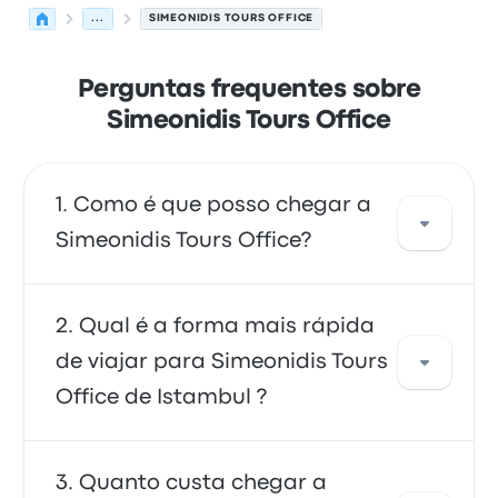
...
SIMEONIDIS TOURS OFFICE
Perguntas frequentes sobre
Simeonidis Tours Office
Como é que posso chegar a
Simeonidis Tours Office?
Pode apanhar a autocarro, que fornece
Qual é a forma mais rápida
acesso direto ao seu destino. Em alternativa,
de viajar para Simeonidis Tours
também pode apanhar um táxi ou usar um
Office de Istambul ?
serviço de partilha de viagens.
A forma mais rápida de viajar de e para
Quanto custa chegar a