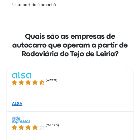
*esta partida é amanhã
Quais são as empresas de
autocarro que operam a partir de
Rodoviária do Tejo de Leiria?
(
63271
)
4.3 de 5 estrelas
ALSA
(
26590
)
4.2 de 5 estrelas