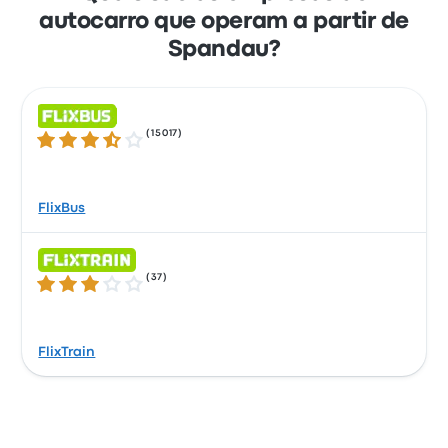
autocarro que operam a partir de
Spandau?
(
15017
)
3.5 de 5 estrelas
FlixBus
(
37
)
3.0 de 5 estrelas
FlixTrain