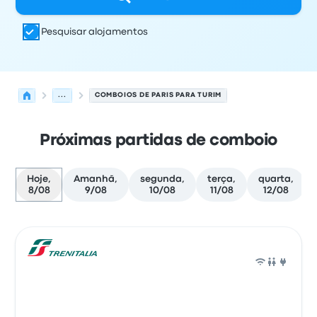
Pesquisar alojamentos
...
COMBOIOS DE PARIS PARA TURIM
Próximas partidas de comboio
Hoje,
Amanhã,
segunda,
terça,
quarta,
8/08
9/08
10/08
11/08
12/08
Próximas partidas de Paris para Turim em 8 de agosto
Operado por
Tipo de veículo
hora de partida
Local de pa
Comb