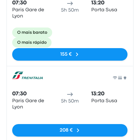
07:30
13:20
Paris Gare de
Porta Susa
5h 50m
Lyon
O mais barato
O mais rápido
155 €
Comb
07:30
13:20
Paris Gare de
Porta Susa
5h 50m
Lyon
Sem etiquetas
208 €