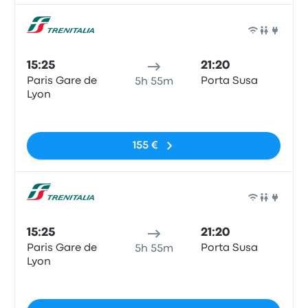
Comb
15:25
21:20
Paris Gare de
Porta Susa
5h 55m
Lyon
Sem etiquetas
155 €
Comb
15:25
21:20
Paris Gare de
Porta Susa
5h 55m
Lyon
Sem etiquetas