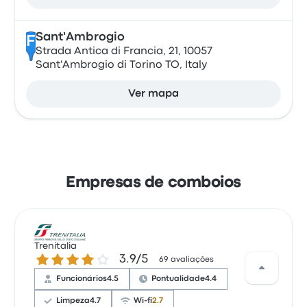
Sant'Ambrogio
F
Strada Antica di Francia, 21, 10057
Sant'Ambrogio di Torino TO, Italy
Ver mapa
Empresas de comboios
Trenitalia
3.9 de 5 estrelas
3.9/5
69 avaliações
Funcionários
4.5
Pontualidade
4.4
Limpeza
4.7
Wi-fi
2.7