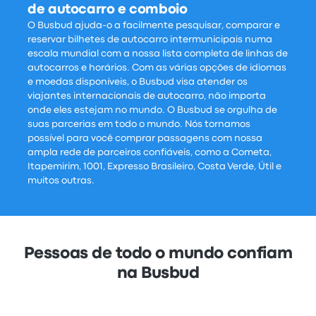
de autocarro e comboio
O Busbud ajuda-o a facilmente pesquisar, comparar e
reservar bilhetes de autocarro intermunicipais numa
escala mundial com a nossa lista completa de linhas de
autocarros e horários. Com as várias opções de idiomas
e moedas disponíveis, o Busbud visa atender os
viajantes internacionais de autocarro, não importa
onde eles estejam no mundo. O Busbud se orgulha de
suas parcerias em todo o mundo. Nós tornamos
possível para você comprar passagens com nossa
ampla rede de parceiros confiáveis, como a Cometa,
Itapemirim, 1001, Expresso Brasileiro, Costa Verde, Útil e
muitos outras.
Pessoas de todo o mundo confiam
na Busbud