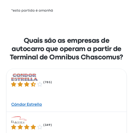
*esta partida é amanhã
Quais são as empresas de
autocarro que operam a partir de
Terminal de Omnibus Chascomus?
(
785
)
3.7 de 5 estrelas
Cóndor Estrella
(
349
)
4.0 de 5 estrelas