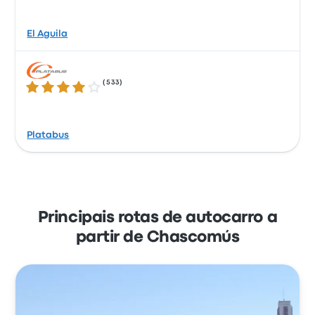
El Aguila
(
533
)
4.1 de 5 estrelas
Platabus
Principais rotas de autocarro a
partir de Chascomús