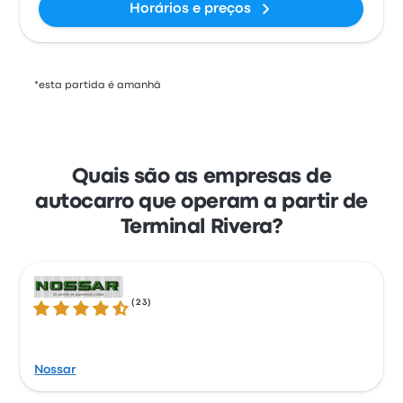
Horários e preços
*esta partida é amanhã
Quais são as empresas de
autocarro que operam a partir de
Terminal Rivera?
(
23
)
4.7 de 5 estrelas
Nossar