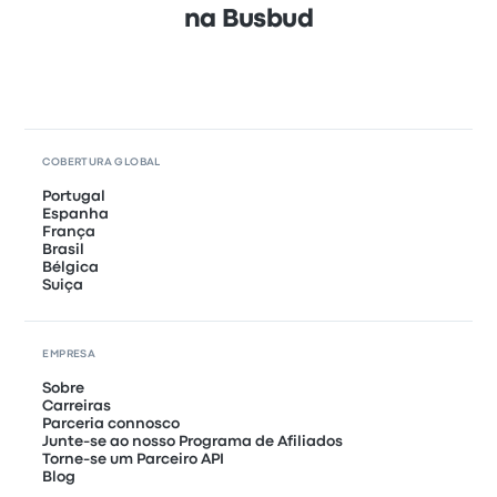
na Busbud
COBERTURA GLOBAL
Portugal
Espanha
França
Brasil
Bélgica
Suiça
EMPRESA
Sobre
Carreiras
Parceria connosco
Junte-se ao nosso Programa de Afiliados
Torne-se um Parceiro API
Blog