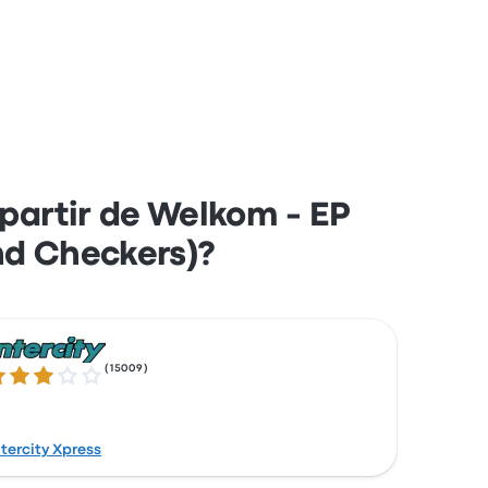
partir de Welkom - EP
ind Checkers)?
(
15009
)
1 de 5 estrelas
ntercity Xpress