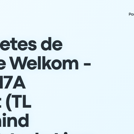
Po
etes de
e Welkom -
 17A
 (TL
hind