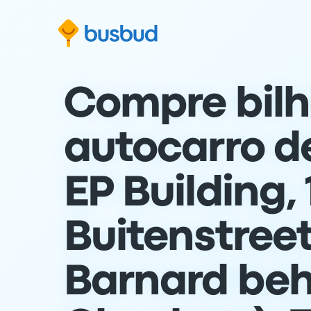
para o formulário de pesquisa
Saltar para o conteúdo
Saltar para o rodapé
Compre bilh
autocarro d
EP Building,
Buitenstreet
Barnard be