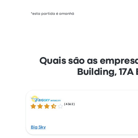
*esta partida é amanhã
Quais são as empresa
Building, 17A
(
4362
)
3.5 de 5 estrelas
Big Sky