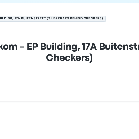
UILDING, 17A BUITENSTREET (TL BARNARD BEHIND CHECKERS)
om - EP Building, 17A Buitenst
Checkers)
tenstreet (TL Barnard behind Checkers) é EP Building, 17A B
desta paragem de autocarro em/no Welkom no mapa.