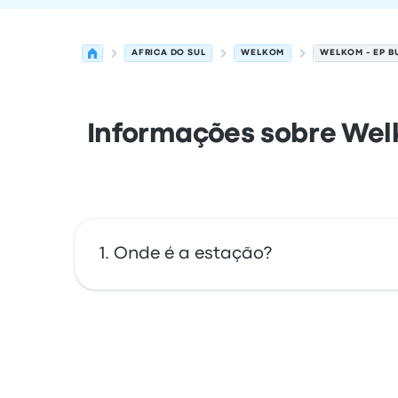
AFRICA DO SUL
WELKOM
WELKOM - EP B
Informações sobre Welk
Onde é a estação?
O endereço de Welkom - EP Building, 17A Bui
Welkom South Africa. Veja a localização 