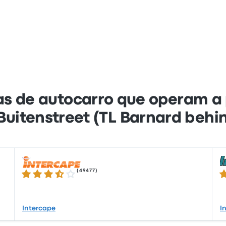
s de autocarro que operam a 
 Buitenstreet (TL Barnard beh
(
49477
)
3.5 de 5 estrelas
3.
Intercape
I