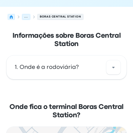
...
BORAS CENTRAL STATION
Informações sobre Boras Central
Station
Onde é a rodoviária?
O endereço da Boras Central Station é
Stationsgatan 16 503 38 Borås Sweden. Veja
a localização desta parada de ônibus em
Onde fica o terminal Boras Central
Boras no mapa.
Station?