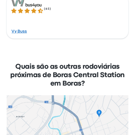
(
65
)
4.3 de 5 estrelas
Vy Buss
Quais são as outras rodoviárias
próximas de Boras Central Station
em Boras?