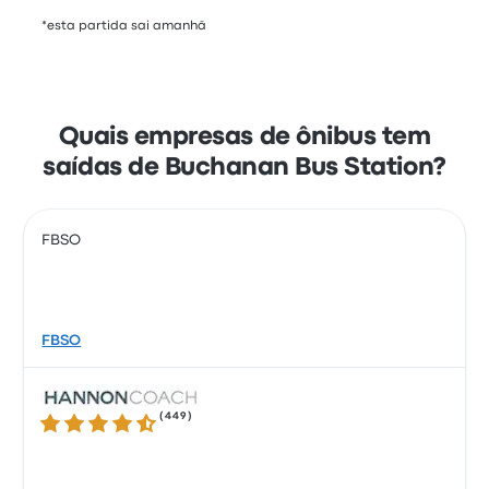
*esta partida sai amanhã
Quais empresas de ônibus tem
saídas de Buchanan Bus Station?
FBSO
FBSO
(
449
)
4.5 de 5 estrelas