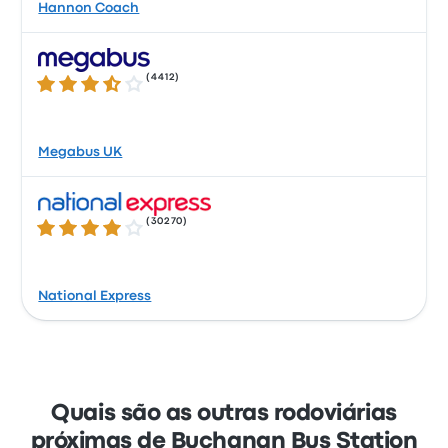
Hannon Coach
(
4412
)
3.6 de 5 estrelas
Megabus UK
(
30270
)
4.2 de 5 estrelas
National Express
Quais são as outras rodoviárias
próximas de Buchanan Bus Station