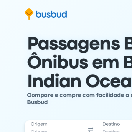
para o formulário de busca
Ir para o conteúdo
Ir para o rodapé
Passagens B
Ônibus em B
Indian Ocean
Compare e compre com facilidade a 
Busbud
Origem
Destino