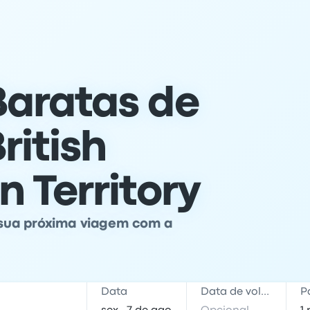
aratas de
ritish
 Territory
sua próxima viagem com a
Data
Data de volta
P