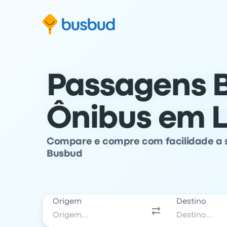
para o formulário de busca
Ir para o conteúdo
Ir para o rodapé
Passagens B
Ônibus em L
Compare e compre com facilidade a 
Busbud
Origem
Destino