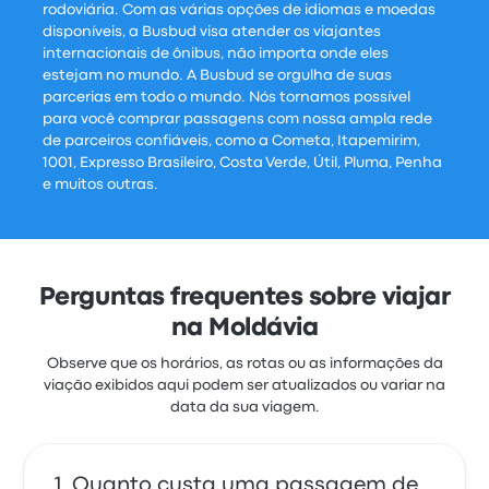
rodoviária. Com as várias opções de idiomas e moedas
disponíveis, a Busbud visa atender os viajantes
internacionais de ônibus, não importa onde eles
estejam no mundo. A Busbud se orgulha de suas
parcerias em todo o mundo. Nós tornamos possível
para você comprar passagens com nossa ampla rede
de parceiros confiáveis, como a Cometa, Itapemirim,
1001, Expresso Brasileiro, Costa Verde, Útil, Pluma, Penha
e muitos outras.
Perguntas frequentes sobre viajar
na Moldávia
Observe que os horários, as rotas ou as informações da
viação exibidos aqui podem ser atualizados ou variar na
data da sua viagem.
Quanto custa uma passagem de