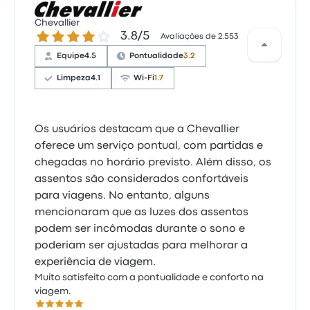
Chevallier
3.8 de 5 estrelas
3.8/5
Avaliações de 2.553
Equipe
4.5
Pontualidade
3.2
Limpeza
4.1
Wi-Fi
1.7
Os usuários destacam que a Chevallier
oferece um serviço pontual, com partidas e
chegadas no horário previsto. Além disso, os
assentos são considerados confortáveis
para viagens. No entanto, alguns
mencionaram que as luzes dos assentos
podem ser incômodas durante o sono e
poderiam ser ajustadas para melhorar a
experiência de viagem.
Muito satisfeito com a pontualidade e conforto na
viagem.
5.0 de 5 estrelas