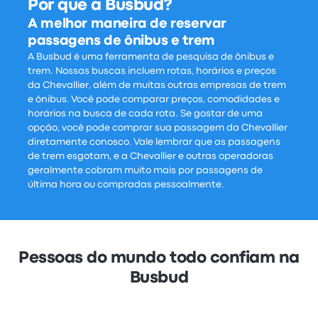
Por que a Busbud?
A melhor maneira de reservar
passagens de ônibus e trem
A Busbud é uma ferramenta de pesquisa de ônibus e
trem. Nossas buscas incluem rotas, horários e preços
da Chevallier, além de muitas outras empresas de trem
e ônibus. Você pode comparar preços, comodidades e
horários na busca de cada rota. Se gostar de uma
opção, você pode comprar sua passagem da Chevallier
diretamente conosco. Vale lembrar que as passagens
de trem esgotam, e a Chevallier e outras operadoras
geralmente cobram muito mais por passagens de
última hora ou compradas pessoalmente.
Pessoas do mundo todo confiam na
Busbud