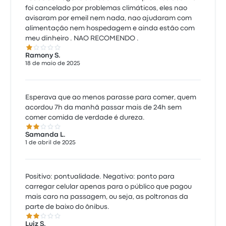
foi cancelado por problemas climáticos, eles nao
avisaram por emeil nem nada, nao ajudaram com
alimentação nem hospedagem e ainda estão com
meu dinheiro . NAO RECOMENDO .
1.0 de 5 estrelas
Ramony S.
18 de maio de 2025
Esperava que ao menos parasse para comer, quem
acordou 7h da manhã passar mais de 24h sem
comer comida de verdade é dureza.
2.0 de 5 estrelas
Samanda L.
1 de abril de 2025
Positivo: pontualidade. Negativo: ponto para
carregar celular apenas para o público que pagou
mais caro na passagem, ou seja, as poltronas da
parte de baixo do ônibus.
2.0 de 5 estrelas
Luiz S.