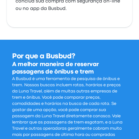
conclua sua compra com segurança on-line
ou no app da Busbud.
Por que a Busbud?
A melhor maneira de reservar
passagens de ônibus e trem
A Busbud é uma ferramenta de pesquisa de ônibus e
trem. Nossas buscas incluem rotas, horários e preços
da Luna Travel, além de muitas outras empresas de
trem e ônibus. Você pode comparar preços,
comodidades e horários na busca de cada rota. Se
gostar de uma opção, você pode comprar sua
passagem da Luna Travel diretamente conosco. Vale
lembrar que as passagens de trem esgotam, e a Luna
Travel e outras operadoras geralmente cobram muito
mais por passagens de última hora ou compradas