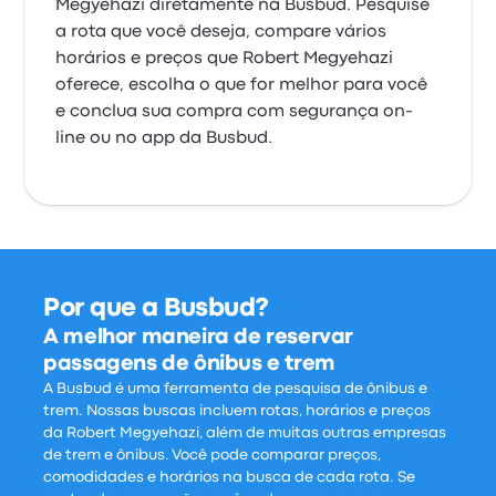
Megyehazi diretamente na Busbud. Pesquise
a rota que você deseja, compare vários
horários e preços que Robert Megyehazi
oferece, escolha o que for melhor para você
e conclua sua compra com segurança on-
line ou no app da Busbud.
Por que a Busbud?
A melhor maneira de reservar
passagens de ônibus e trem
A Busbud é uma ferramenta de pesquisa de ônibus e
trem. Nossas buscas incluem rotas, horários e preços
da Robert Megyehazi, além de muitas outras empresas
de trem e ônibus. Você pode comparar preços,
comodidades e horários na busca de cada rota. Se