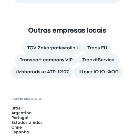
Outras empresas locais
TOV Zakarpatievrolinii
Trans EU
Transport company VIP
TranzitService
Uzhhorodske ATP-12107
Щока Ю.Ю. ФОП
COBERTURA GLOBAL
Brasil
Argentina
Portugal
Estados Unidos
Chile
Espanha