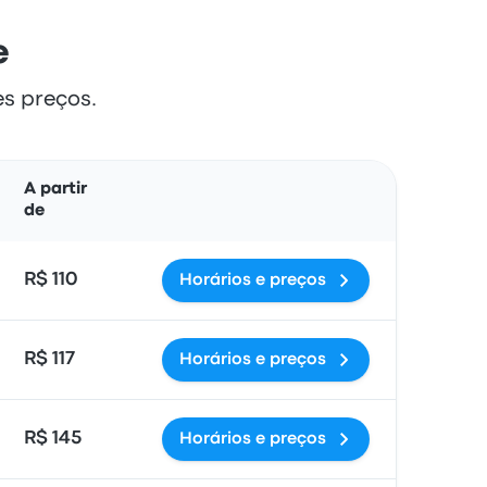
e
es preços.
Ações
A partir
de
R$ 110
Horários e preços
R$ 117
Horários e preços
R$ 145
Horários e preços