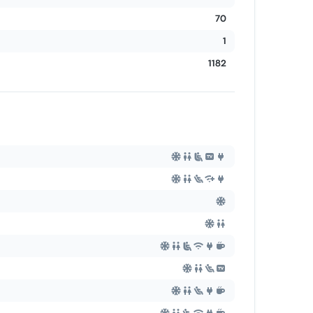
70
1
1182