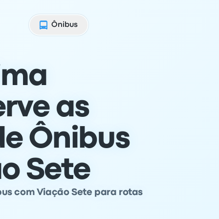
Ônibus
ima
erve as
de Ônibus
o Sete
bus com Viação Sete para rotas