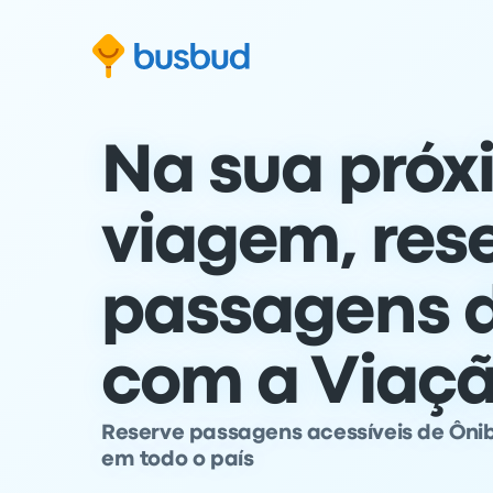
para o formulário de busca
Ir para o conteúdo
Ir para o rodapé
Na sua próx
viagem, res
passagens 
com a Viaçã
Reserve passagens acessíveis de Ôni
em todo o país