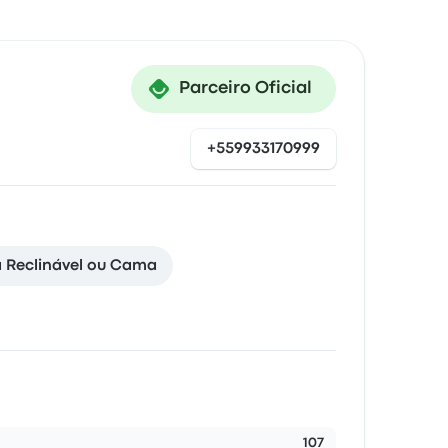
Parceiro Oficial
+559933170999
a Reclinável ou Cama
107