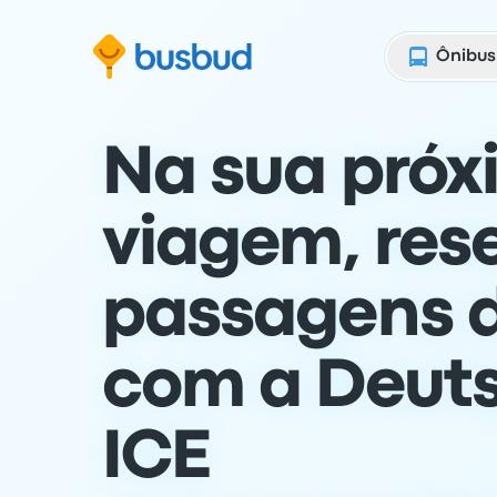
para o formulário de busca
Ir para o conteúdo
Ir para o rodapé
Ônibus
Na sua próx
viagem, res
passagens 
com a Deut
ICE