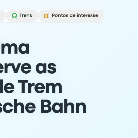
Trens
Pontos de interesse
ima
erve as
de Trem
sche Bahn