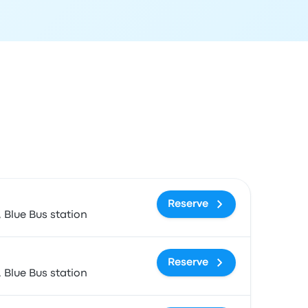
cal de chegada
Preço e link para reserva
Reserve
 Blue Bus station
Reserve
 Blue Bus station