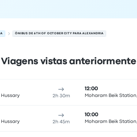
IA
ÔNIBUS DE 6TH OF OCTOBER CITY PARA ALEXANDRIA
Viagens vistas anteriormente
ra Alexandria em 7 de agosto
Local de partida
Duração da viagem
Horário de chegada
Lo
12:00
l Hussary
Moharam Beik Station,
2h 30m
10:00
l Hussary
Moharam Beik Station,
2h 45m