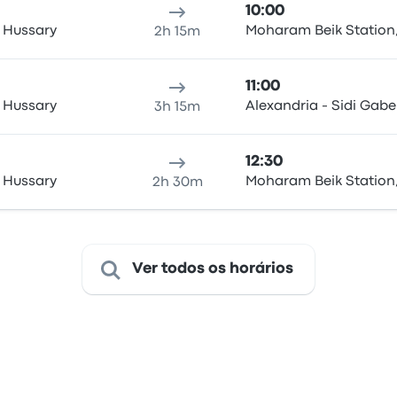
10:00
l Hussary
Moharam Beik Station,
2h 15m
11:00
l Hussary
Alexandria - Sidi Gabe
3h 15m
12:30
l Hussary
Moharam Beik Station,
2h 30m
Ver todos os horários