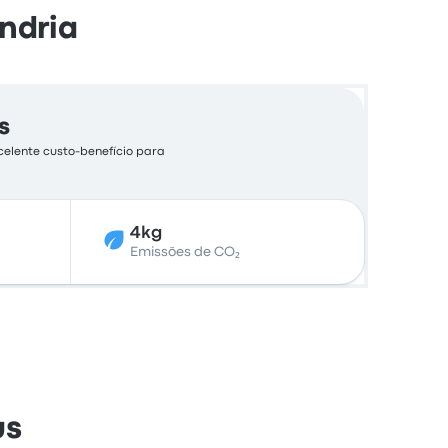
andria
s
celente custo-benefício para
4kg
Emissões de CO₂
us