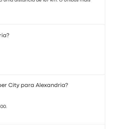
o uma distância de 167 km. O ônibus mais
ria?
ber City para Alexandria?
:00.