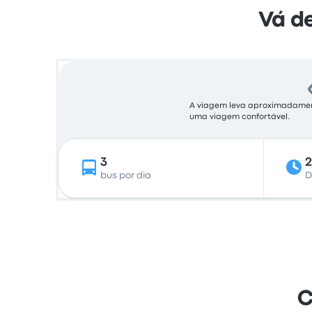
Vá de
A viagem leva aproximadamente
uma viagem confortável.
3
bus por dia
D
C