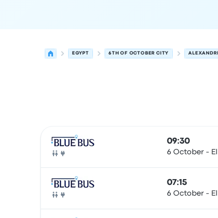
EGYPT
6TH OF OCTOBER CITY
ALEXANDR
As próximas partidas de 6th of October City pa
Operado por
Tipo de veículo
Horário de partida
09:30
6 October - E
Ônibus
07:15
6 October - E
Ônibus