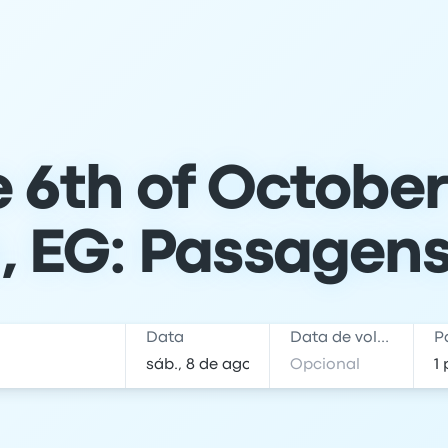
 6th of October
, EG: Passagens
Data
Data de volta
P