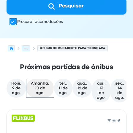
Pesquisar
Procurar acomodações
...
ÔNIBUS DE BUCARESTE PARA TIMIŞOARA
Próximas partidas de ônibus
Hoje,
Amanhã,
ter.,
qua.,
qui.,
sex.,
9 de
10 de
11 de
12 de
13
14
ago.
ago.
ago.
ago.
de
de
ago.
ago.
As próximas partidas de Bucareste para Timişoara em 1
Operado por
Tipo de veículo
Horário de partida
Local de
Ônib