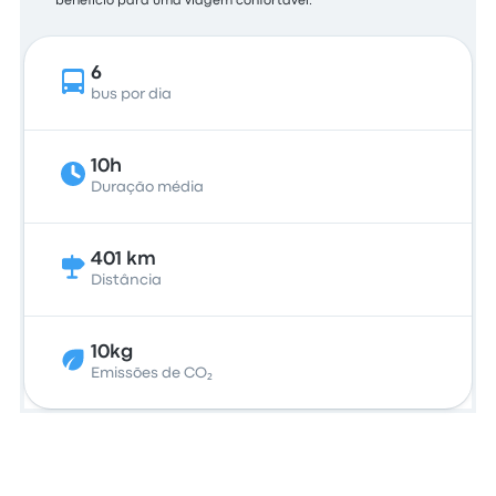
benefício para uma viagem confortável.
6
bus por dia
10h
Duração média
401 km
Distância
10kg
Emissões de CO₂