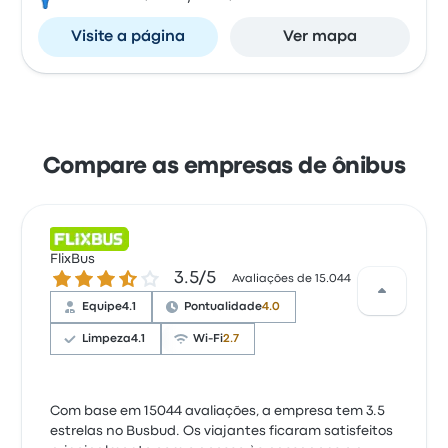
Visite a página
Ver mapa
Compare as empresas de ônibus
FlixBus
3.5 de 5 estrelas
3.5/5
Avaliações de 15.044
Equipe
4.1
Pontualidade
4.0
Limpeza
4.1
Wi-Fi
2.7
Com base em 15044 avaliações, a empresa tem 3.5
estrelas no Busbud. Os viajantes ficaram satisfeitos