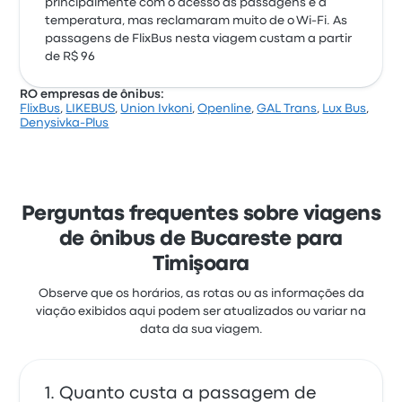
principalmente com o acesso às passagens e a
temperatura, mas reclamaram muito de o Wi‑Fi. As
passagens de FlixBus nesta viagem custam a partir
de R$ 96
RO empresas de ônibus:
FlixBus
,
LIKEBUS
,
Union Ivkoni
,
Openline
,
GAL Trans
,
Lux Bus
,
Denysivka-Plus
Perguntas frequentes sobre viagens
de ônibus de Bucareste para
Timişoara
Observe que os horários, as rotas ou as informações da
viação exibidos aqui podem ser atualizados ou variar na
data da sua viagem.
Quanto custa a passagem de