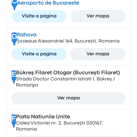
C
Aeroporto de Bucareste
Visite a página
Ver mapa
Rahova
D
Șoseaua Alexandriei 164, București, Romania
Visite a página
Ver mapa
Bükreş Filaret Otogar (Bucureşti Filaret)
E
Strada Doctor Constantin Istrati 1, Bükreş /
Romanya
Ver mapa
Piata Natiunile Unite
F
Calea Victoriei nr. 2, București 030167,
Romania