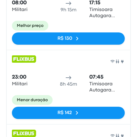
08:00
17:15
Militari
Timisoara
9h 15m
Autogara
Normandia
Melhor preço
R$ 130
Ônib
23:00
07:45
Militari
Timisoara
8h 45m
Autogara
Normandia
Menor duração
R$ 142