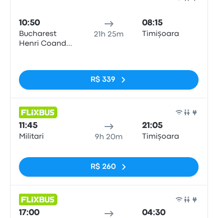
Ônib
10:50
08:15
Bucharest
Timișoara
21h 25m
Henri Coanda
Airport
Sem tags
R$ 339
Ônib
11:45
21:05
Militari
Timișoara
9h 20m
Sem tags
R$ 260
Ônib
17:00
04:30