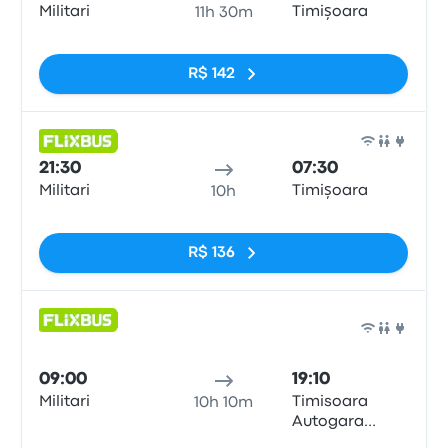
Militari
Timișoara
11h 30m
Sem tags
R$ 142
Ônib
21:30
07:30
Militari
Timișoara
10h
Sem tags
R$ 136
Ônib
09:00
19:10
Militari
Timisoara
10h 10m
Autogara
Normandia
Sem tags