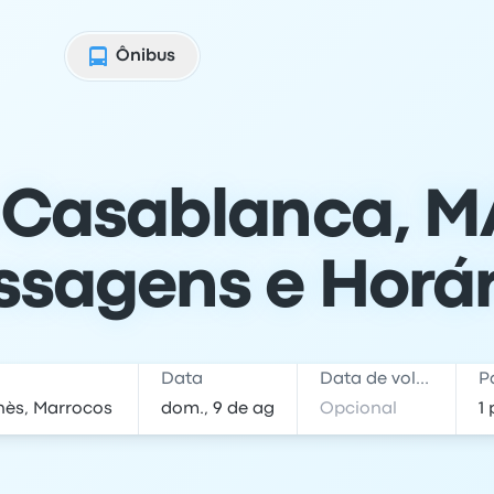
Ônibus
 Casablanca, MA
ssagens e Horár
Data
Data de volta
P