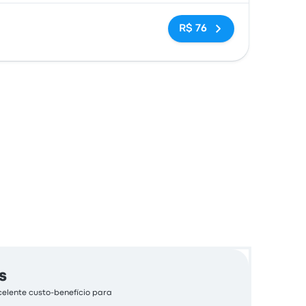
Sem tags
R$ 76
s
celente custo-benefício para