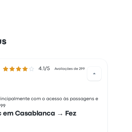
us
4.1 de 5 estrelas
4.1/5
Avaliações de 299
 principalmente com o acesso às passagens e
 99
oc em Casablanca → Fez