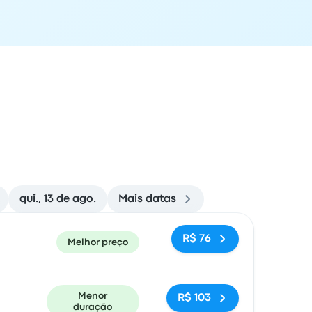
qui., 13 de ago.
Mais datas
cal de chegada
Recomendado
Preço e link para reserva
R$ 76
Melhor preço
Menor
R$ 103
duração