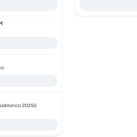
M
co
sablanca 20250,