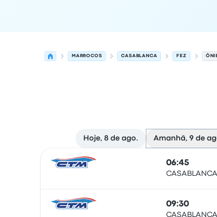
MARROCOS
CASABLANCA
FEZ
ÔNI
Hoje, 8 de ago.
Amanhã, 9 de ag
As próximas partidas de Casablanca para Fez 
Operado por
Tipo de veículo
Horário de partida
06:45
CASABLANCA
Ônibus
09:30
CASABLANCA