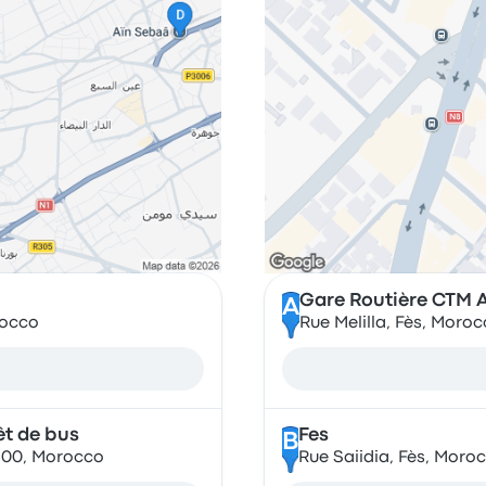
Gare Routière CTM A
A
rocco
Rue Melilla, Fès, Moro
êt de bus
Fes
B
300, Morocco
Rue Saiidia, Fès, Moro