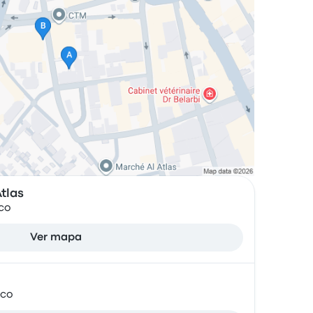
tlas
cco
Ver mapa
cco