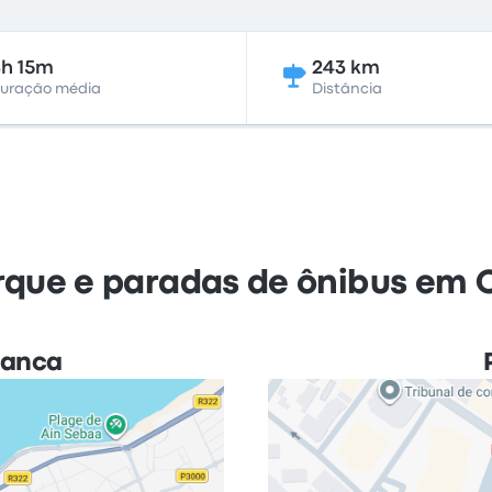
h 15m
243 km
uração média
Distância
que e paradas de ônibus em 
lanca