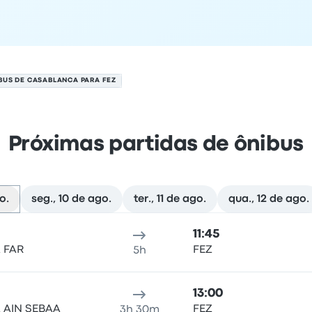
BUS DE CASABLANCA PARA FEZ
Próximas partidas de ônibus
o.
seg., 10 de ago.
ter., 11 de ago.
qua., 12 de ago.
em 9 de agosto
Local de partida
Duração da viagem
Horário de chegada
Lo
11:45
 FAR
FEZ
5h
13:00
 AIN SEBAA
FEZ
3h 30m