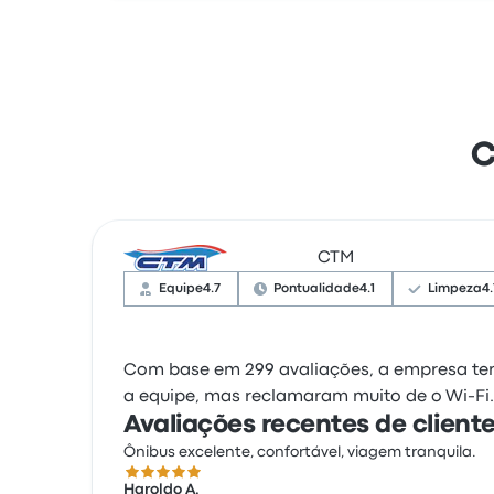
C
CTM
Equipe
4.7
Pontualidade
4.1
Limpeza
4.
Com base em 299 avaliações, a empresa tem 
a equipe, mas reclamaram muito de o Wi‑Fi
Avaliações recentes de clien
Ônibus excelente, confortável, viagem tranquila.
5.0 de 5 estrelas
Haroldo A.