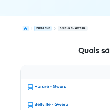
ZIMBABUE
ÔNIBUS EM GWERU.
Quais sã
Rota
Harare - Gweru
Bellville - Gweru