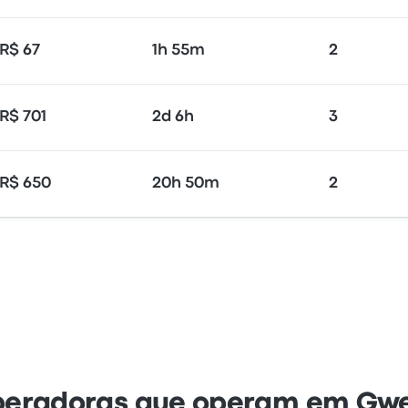
R$ 67
1h 55m
2
R$ 701
2d 6h
3
R$ 650
20h 50m
2
eradoras que operam em Gw