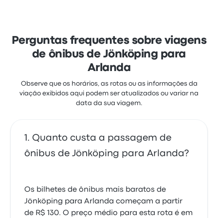
principalmente com a equipe e as poltronas, mas
reclamaram muito de as tomadas elétricas. As
passagens de Vy Buss nesta viagem custam a partir
de R$ 186
Perguntas frequentes sobre viagens
de ônibus de Jönköping para
Arlanda
Observe que os horários, as rotas ou as informações da
viação exibidos aqui podem ser atualizados ou variar na
data da sua viagem.
Quanto custa a passagem de
ônibus de Jönköping para Arlanda?
Os bilhetes de ônibus mais baratos de
Jönköping para Arlanda começam a partir
de R$ 130. O preço médio para esta rota é em