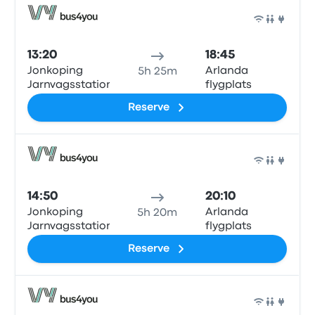
Ônib
13:20
18:45
Jonkoping
Arlanda
5h 25m
Jarnvagsstationen
flygplats
Reserve
Ônib
14:50
20:10
Jonkoping
Arlanda
5h 20m
Jarnvagsstationen
flygplats
Reserve
Ônib