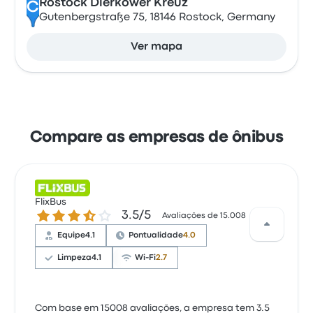
Rostock Dierkower Kreuz
C
Gutenbergstraße 75, 18146 Rostock, Germany
Ver mapa
Compare as empresas de ônibus
FlixBus
3.5 de 5 estrelas
3.5/5
Avaliações de 15.008
Equipe
4.1
Pontualidade
4.0
Limpeza
4.1
Wi-Fi
2.7
Com base em 15008 avaliações, a empresa tem 3.5