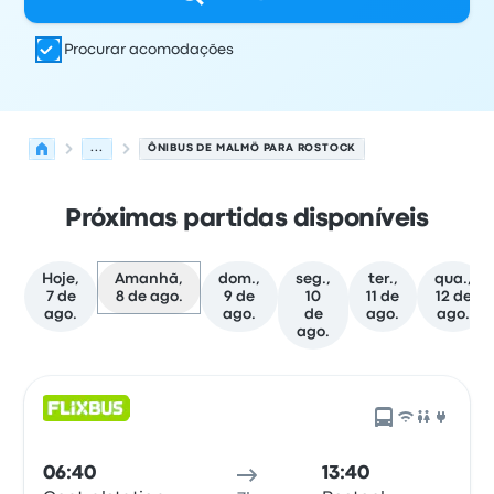
Procurar acomodações
...
ÔNIBUS DE MALMÖ PARA ROSTOCK
Próximas partidas disponíveis
Hoje,
Amanhã,
dom.,
seg.,
ter.,
qua.,
7 de
8 de ago.
9 de
10
11 de
12 de
ago.
ago.
de
ago.
ago.
ago.
As próximas partidas de Malmö para Rostock em 8 de 
Operado por
Tipo de veículo
Horário de partida
Local de
06:40
13:40