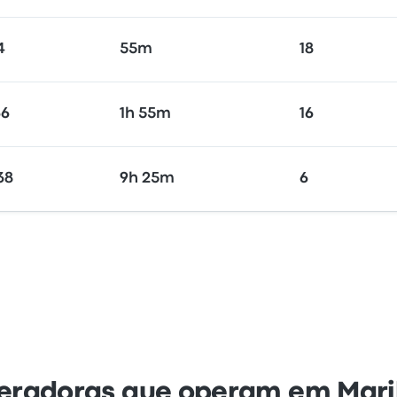
4
55m
18
36
1h 55m
16
38
9h 25m
6
eradoras que operam em Mari