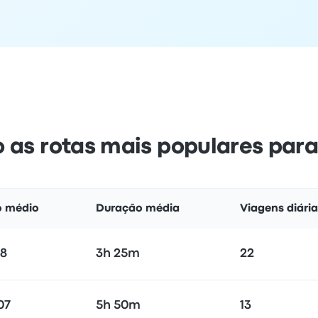
 as rotas mais populares par
o médio
Duração média
Viagens diári
78
3h 25m
22
07
5h 50m
13