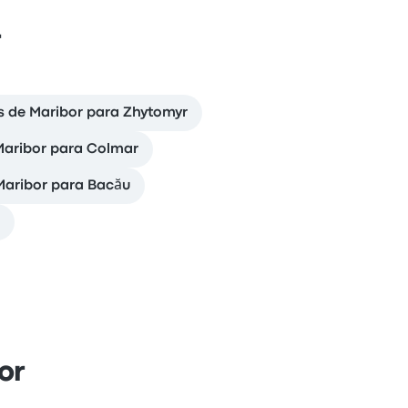
r
us de Maribor para Zhytomyr
Maribor para Colmar
Maribor para Bacău
or