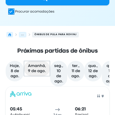
Procurar acomodações
...
ÔNIBUS DE PULA PARA ROVINJ
Próximas partidas de ônibus
Hoje,
Amanhã,
seg.,
ter.,
qua.,
qui.,
8 de
9 de ago.
10
11 de
12 de
13
ago.
de
ago.
ago.
de
ago.
ago.
As próximas partidas de Pula para Rovinj em 9 de agost
Operado por
Tipo de veículo
Horário de partida
Local de
Ônib
05:45
06:21