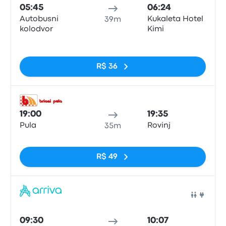
05:45
06:24
Autobusni
Kukaleta Hotel
39m
kolodvor
Kimi
Sem tags
R$ 36
Ônib
19:00
19:35
Pula
Rovinj
35m
Sem tags
R$ 49
Ônib
09:30
10:07