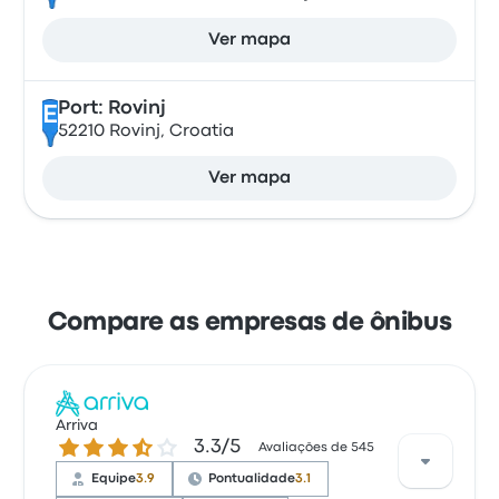
Ver mapa
Port: Rovinj
E
52210 Rovinj, Croatia
Ver mapa
Compare as empresas de ônibus
Arriva
3.3 de 5 estrelas
3.3/5
Avaliações de 545
Equipe
3.9
Pontualidade
3.1