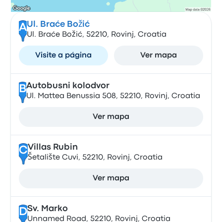
Ul. Braće Božić
A
Ul. Braće Božić, 52210, Rovinj, Croatia
Visite a página
Ver mapa
Autobusni kolodvor
B
Ul. Mattea Benussia 508, 52210, Rovinj, Croatia
Ver mapa
Villas Rubin
C
Šetalište Cuvi, 52210, Rovinj, Croatia
Ver mapa
Sv. Marko
D
Unnamed Road, 52210, Rovinj, Croatia