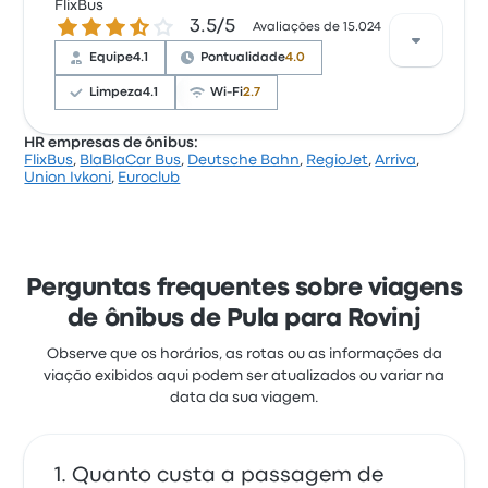
estrelas no Busbud. Os viajantes ficaram satisfeitos
FlixBus
3.5 de 5 estrelas
3.5/5
principalmente com a limpeza e o acesso às
Avaliações de 15.024
passagens, mas reclamaram muito de o Wi‑Fi. As
Equipe
4.1
Pontualidade
4.0
passagens de Nomago nesta viagem custam a
partir de R$ 47
Limpeza
4.1
Wi-Fi
2.7
HR empresas de ônibus:
FlixBus
,
BlaBlaCar Bus
,
Deutsche Bahn
,
RegioJet
,
Arriva
,
Com base em 15024 avaliações, a empresa tem 3.5
Union Ivkoni
,
Euroclub
estrelas no Busbud. Os viajantes ficaram satisfeitos
principalmente com o acesso às passagens e a
temperatura, mas reclamaram muito de o Wi‑Fi. As
passagens de FlixBus nesta viagem custam a partir
de R$ 45
Perguntas frequentes sobre viagens
de ônibus de Pula para Rovinj
Observe que os horários, as rotas ou as informações da
viação exibidos aqui podem ser atualizados ou variar na
data da sua viagem.
Quanto custa a passagem de