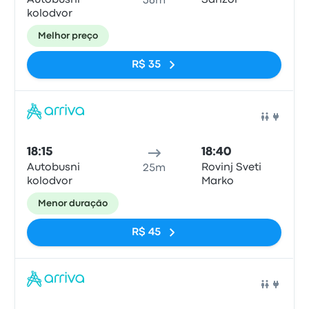
Autobusni
Sarizol
36m
kolodvor
Melhor preço
R$ 35
Ônib
18:15
18:40
Autobusni
Rovinj Sveti
25m
kolodvor
Marko
Menor duração
R$ 45
Ônib