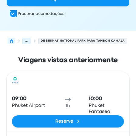
Procurar acomodações
...
DE SIRINAT NATIONAL PARK PARA TAMBON KAMALA
Viagens vistas anteriormente
As próximas partidas de Phuket para Tambon Kamala e
Operado por
Tipo de veículo
Horário de partida
Local de
Ônib
09:00
10:00
Phuket Airport
Phuket
1h
Fantasea
Reserve