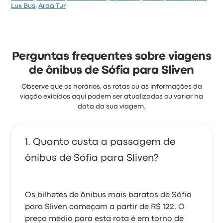
Com base em 497 avaliações, a empresa tem 3.9
Lux Bus
,
Arda Tur
estrelas no Busbud. Os viajantes ficaram satisfeitos
principalmente com a limpeza e o acesso às
passagens, mas reclamaram muito de as tomadas
elétricas. As passagens de Infobus nesta viagem
custam a partir de R$ 157
Perguntas frequentes sobre viagens
de ônibus de Sófia para Sliven
Observe que os horários, as rotas ou as informações da
viação exibidos aqui podem ser atualizados ou variar na
data da sua viagem.
Quanto custa a passagem de
ônibus de Sófia para Sliven?
Os bilhetes de ônibus mais baratos de Sófia
para Sliven começam a partir de R$ 122. O
preço médio para esta rota é em torno de