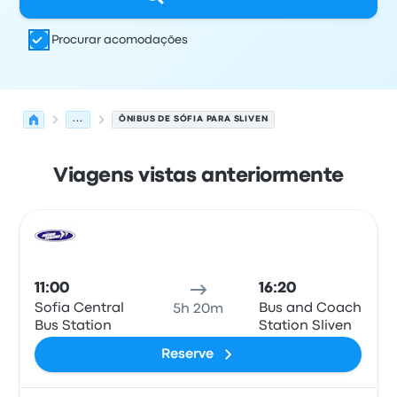
Procurar acomodações
...
ÔNIBUS DE SÓFIA PARA SLIVEN
Viagens vistas anteriormente
As próximas partidas de Sófia para Sliven em 6 de agos
Operado por
Tipo de veículo
Horário de partida
Local de
Ônib
11:00
16:20
Sofia Central
Bus and Coach
5h 20m
Bus Station
Station Sliven
Reserve