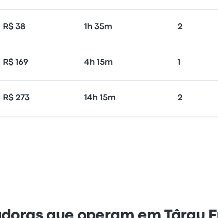
R$ 38
1h 35m
2
R$ 169
4h 15m
1
R$ 273
14h 15m
2
doras que operam em Târgu 