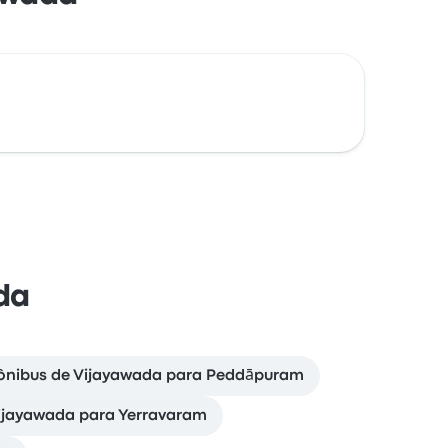
da
e ônibus de Vijayawada para Peddāpuram
ijayawada para Yerravaram