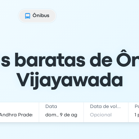
Ônibus
s baratas de Ôn
Vijayawada
Data
Data de volta
P