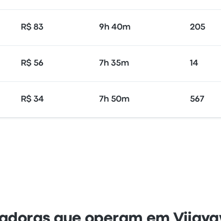
R$ 83
9h 40m
205
R$ 56
7h 35m
14
R$ 34
7h 50m
567
adoras que operam em Vijay