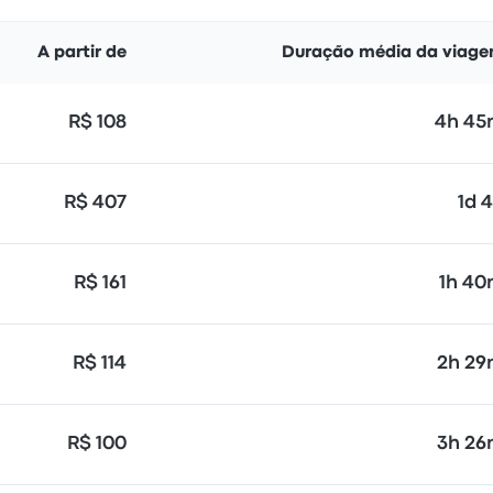
A partir de
Duração média da viag
R$ 108
4h 4
R$ 407
1d 
R$ 161
1h 4
R$ 114
2h 2
R$ 100
3h 2