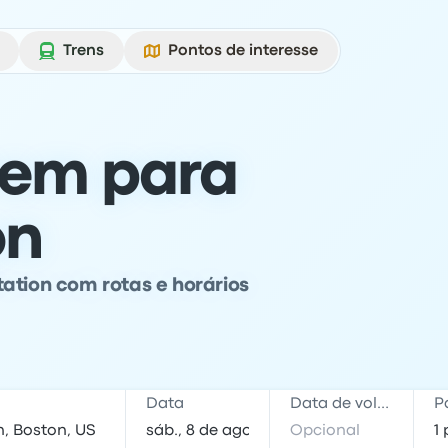
Trens
Pontos de interesse
rem para
on
ation com rotas e horários
Data
Data de volta
P