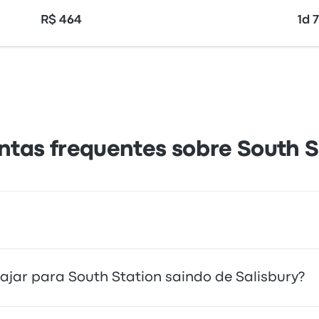
R$ 464
1d 
ntas frequentes sobre South S
o acesso direto ao seu destino. Você também pode pegar u
ajar para South Station saindo de Salisbury?