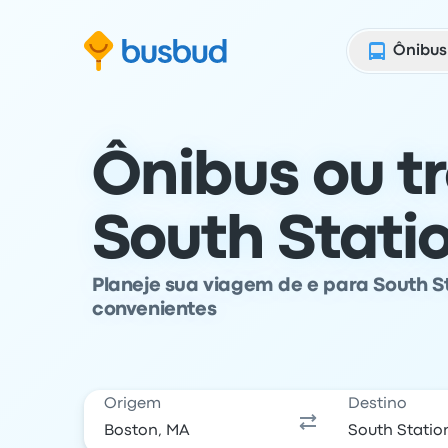
para o formulário de busca
Ir para o conteúdo
Ir para o rodapé
Ônibus
Ônibus ou t
South Stati
Planeje sua viagem de e para South St
convenientes
Origem
Destino