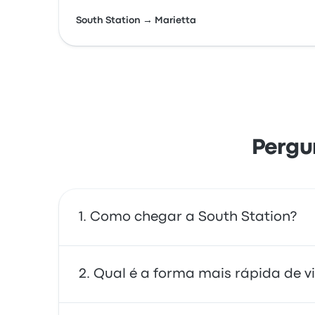
South Station → Marietta
Pergu
Como chegar a South Station?
Você pode pegar o ônibus ou o trem, que dã
Qual é a forma mais rápida de vi
compartilhamento de corridas.